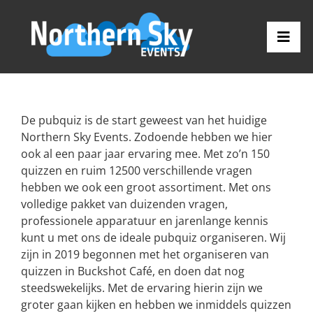
Ga
naar
inhoud
Togg
Navi
Home
De pubquiz is de start geweest van het huidige
Activiteiten
Northern Sky Events. Zodoende hebben we hier
ook al een paar jaar ervaring mee. Met zo’n 150
quizzen en ruim 12500 verschillende vragen
Northern Sky Events
hebben we ook een groot assortiment. Met ons
volledige pakket van duizenden vragen,
Contact
professionele apparatuur en jarenlange kennis
kunt u met ons de ideale pubquiz organiseren. Wij
zijn in 2019 begonnen met het organiseren van
quizzen in Buckshot Café, en doen dat nog
steedswekelijks. Met de ervaring hierin zijn we
groter gaan kijken en hebben we inmiddels quizzen